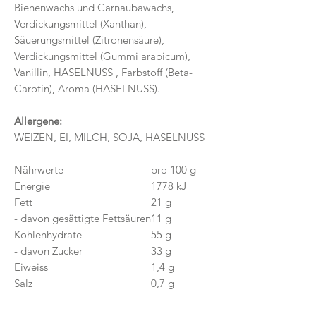
Bienenwachs und Carnaubawachs,
Verdickungsmittel (Xanthan),
Säuerungsmittel (Zitronensäure),
Verdickungsmittel (Gummi arabicum),
Vanillin, HASELNUSS , Farbstoff (Beta-
Carotin), Aroma (HASELNUSS).
Allergene:
WEIZEN, EI, MILCH, SOJA, HASELNUSS
Nährwerte
pro 100 g
Energie
1778 kJ
Fett
21 g
- davon gesättigte Fettsäuren
11 g
Kohlenhydrate
55 g
- davon Zucker
33 g
Eiweiss
1,4 g
Salz
0,7 g