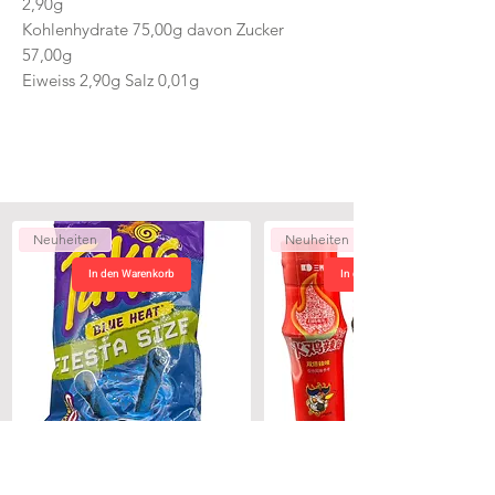
2,90g
Kohlenhydrate 75,00g davon Zucker
57,00g
Eiweiss 2,90g Salz 0,01g
Neuheiten
Neuheiten
In den Warenkorb
In den Warenkorb
Takis Blue Heat Monster Pack 200g
Buldak Trio Sauce 3 x200g