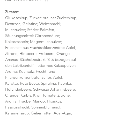
Zutaten
:
Glukosesirup; Zucker; brauner Zuckersirup;
Dextrose; Gelatine; Weizenmehl;
Milchzucker; Stärke; Palmfett;
Säuerungsmittel: Citronensäure;
Kokosraspeln; Magermilchpulver;
Fruchtsaft aus Fruchtsaftkonzentrat: Apfel,
Zitrone, Himbeere, Erdbeere, Orange,
Ananas; Süssholzextrakt (3 % bezogen auf
den Lakritzanteil); fettarmes Kakaopulver;
Aroma; Kochsalz; Frucht- und
Pflanzenkonzentrate: Saflor, Apfel,
Karotte, Rote Beete, Spirulina, Paprika,
Holunderbeere, Schwarze Johannisbeere,
Orange, Kürbis, Kiwi, Tomate, Zitrone,
Aronia, Traube, Mango, Hibiskus,
Passionsfrucht; Sonnenblumenöl;
Karamellsirup; Geliermittel: Agar-Agar;