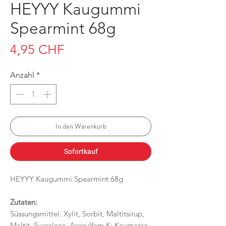
HEYYY Kaugummi
Spearmint 68g
Preis
4,95 CHF
Anzahl
*
In den Warenkorb
Sofortkauf
HEYYY Kaugummi Spearmint 68g
Zutaten:
Süssungsmittel: Xylit, Sorbit, Maltitsirup,
Maltit, Sucralose, Acesulfam K; Kaumasse