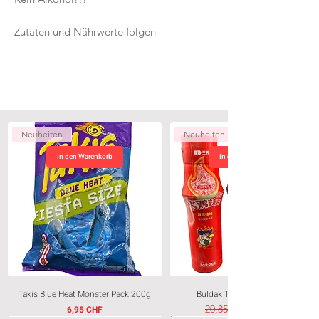
Zutaten und Nährwerte folgen
Neuheiten
Neuheiten
In den Warenkorb
In den Warenkorb
Takis Blue Heat Monster Pack 200g
Buldak Trio Sauce 3 x200g
Preis
Standardpreis
20,85 CHF
6,95 CHF