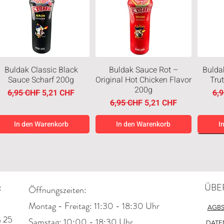
Buldak Classic Black
Buldak Sauce Rot –
Bulda
Sauce Scharf 200g
Original Hot Chicken Flavor
Tru
200g
Standardpreis
Sale-Preis
Sta
6,95 CHF
5,21 CHF
6,
Standardpreis
Sale-Preis
6,95 CHF
5,21 CHF
In den Warenkorb
In den Warenkorb
I
Neuheiten
Neuheit
Neuh
:
ÜBE
Öffnungszeiten:
Montag - Freitag: 11:30 - 18:30 Uhr
AGB
n 25
​​Samstag: 10:00 - 18:30 Uhr
DATE