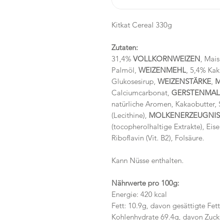
Kitkat Cereal 330g
Zutaten:
31,4%
VOLLKORNWEIZEN
, Mais
Palmöl,
WEIZENMEHL
, 5,4% Kak
Glukosesirup,
WEIZENSTÄRKE
,
M
Calciumcarbonat,
GERSTENMAL
natürliche Aromen, Kakaobutter,
(Lecithine),
MOLKENERZEUGNIS
(tocopherolhaltige Extrakte), Eis
Riboflavin (Vit. B2), Folsäure.
Kann Nüsse
enthalten.
Nährwerte pro 100g:
Energie: 420 kcal
Fett: 10.9g, davon gesättigte Fet
Kohlenhydrate 69.4g, davon Zuck