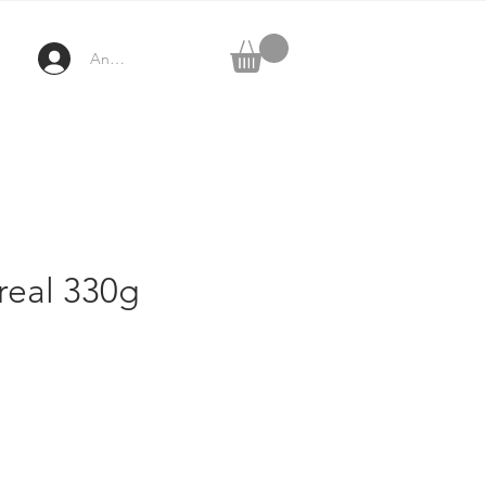
Anmelden
real 330g
eis