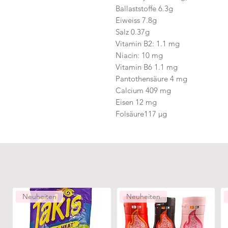
Ballaststoffe 6.3g
Eiweiss 7.8g
Salz 0.37g
Vitamin B2: 1.1 mg
Niacin: 10 mg
Vitamin B6 1.1 mg
Pantothensäure 4 mg
Calcium 409 mg
Eisen 12 mg
Folsäure117 µg
Neuheiten
Neuheiten