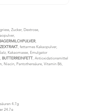
griess, Zucker, Dextrose,
aopulver,
AGERMILCHPULVER
,
ZEXTRAKT
, fettarmes Kakaopulver,
 Salz, Kakaomasse, Emulgator
,
BUTTERREINFETT
, Antioxidationsmittel
en, Niacin, Pantothensäure, Vitamin B6,
tsäuren 4.7g
er 24.7g