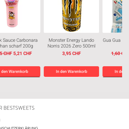
k Sauce Carbonara
Monster Energy Lando
Gua Gua Blu
than scharf 200g
Norris 2026 Zero 500ml
ndardpreis
Sale-Preis
Preis
Standard
95 CHF
5,21 CHF
3,95 CHF
1,60 CH
n den Warenkorb
In den Warenkorb
In den 
eiten
Neuheiten
Neuheiten
R BESTSWEETS
S
NSCHUTZERKLÄRUNG