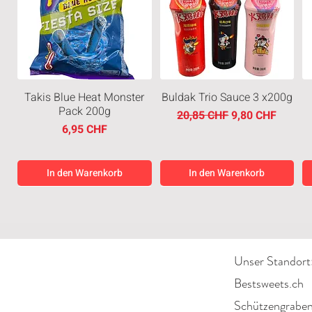
Takis Blue Heat Monster
Buldak Trio Sauce 3 x200g
Pack 200g
Standardpreis
Sale-Preis
20,85 CHF
9,80 CHF
Preis
6,95 CHF
In den Warenkorb
In den Warenkorb
Neuheiten
Limited Edition
Neuheiten
Limited Edition
Unser Standort
Bestsweets.ch
Schützengrabe