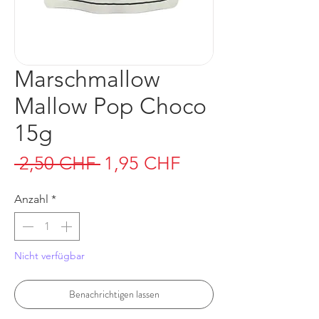
Marschmallow
Mallow Pop Choco
15g
Standardpreis
Sale-
 2,50 CHF 
1,95 CHF
Preis
Anzahl
*
Nicht verfügbar
Benachrichtigen lassen