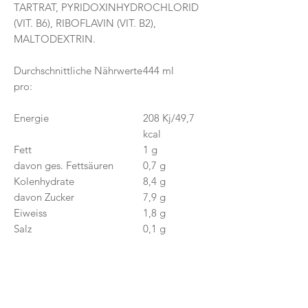
TARTRAT, PYRIDOXINHYDROCHLORID
(VIT. B6), RIBOFLAVIN (VIT. B2),
MALTODEXTRIN.
Durchschnittliche Nährwerte
444 ml
pro:
Energie
208 Kj/49,7
kcal
Fett
1 g
davon ges. Fettsäuren
0,7 g
Kolenhydrate
8,4 g
davon Zucker
7,9 g
Eiweiss
1,8 g
Salz
0,1 g