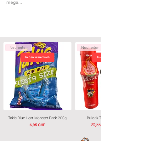
mega...
Neuheiten
Neuheiten
In den Warenkorb
In den Warenkorb
Takis Blue Heat Monster Pack 200g
Buldak Trio Sauce 3 x200g
Preis
Standardpreis
20,85 CHF
6,95 CHF
Neuheiten
Neuheiten
Neuheiten
Neuheiten
Neuheit
Neuheiten
Limited Edition
Neuheiten
Neuheiten
Neuheiten
Neuheiten
Neuheiten
Neuheiten
Limited Edition