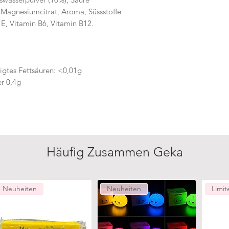
 Magnesiumcitrat, Aroma, Süssstoffe
 E, Vitamin B6, Vitamin B12.
igtes Fettsäuren: <0,01g
r 0,4g
Häufig Zusammen Geka
Neuheiten
Neuheiten
Limit