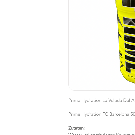
Prime Hydration La Velada Del A
Prime Hydration FC Barcelona 5
Zutaten:
Wasser, rekonstituiertes Kokosnu