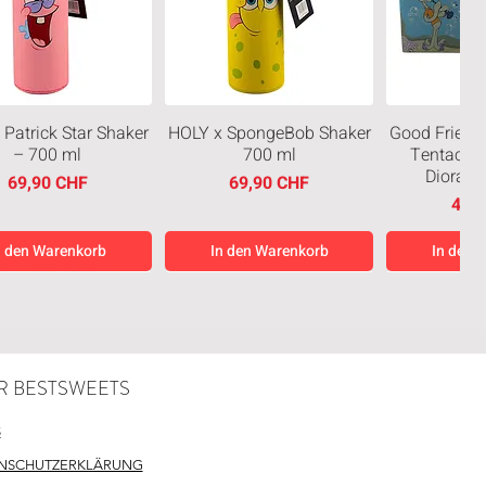
 Patrick Star Shaker
HOLY x SpongeBob Shaker
Good Friend
– 700 ml
700 ml
Tentacles
Diorama
Preis
Preis
69,90 CHF
69,90 CHF
Prei
49,
n den Warenkorb
In den Warenkorb
In den 
eiten
Neuheiten
Neuheiten
R BESTSWEETS
S
NSCHUTZERKLÄRUNG