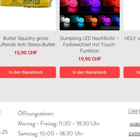
Butter Squishy gross
Dumpling LED Nachtlicht –
HOLY x
uftende Anti-Stress Butter
Farbwechsel mit Touch-
Funktion
Preis
15,90 CHF
Preis
19,90 CHF
In den Warenkorb
In den Warenkorb
I
Neuheiten
Neuheiten
Neuh
:
ÜBE
Öffnungszeiten:
Montag - Freitag: 11:30 - 18:30 Uhr
AGB
n 25
​​Samstag: 10:00 - 18:30 Uhr
DATE