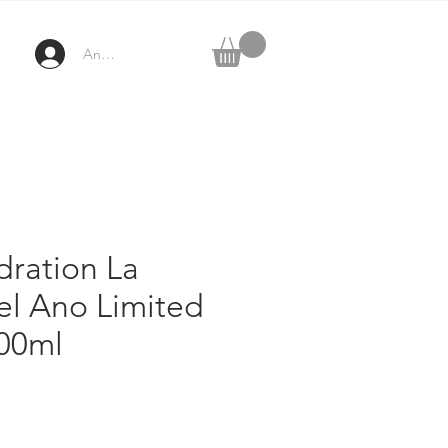
Anmelden
dration La
el Ano Limited
500ml
reis