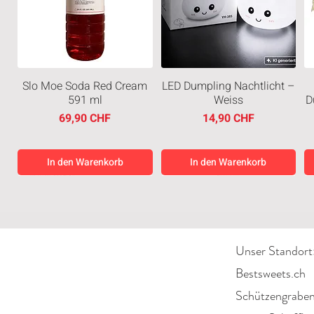
Slo Moe Soda Red Cream
LED Dumpling Nachtlicht –
591 ml
Weiss
D
Preis
Preis
69,90 CHF
14,90 CHF
In den Warenkorb
In den Warenkorb
Neuheiten
Neuheiten
Neuheiten
Neuheiten
Unser Standort
Bestsweets.ch
Schützengrabe