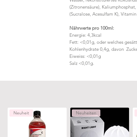
(Zitronensäure), Kaliumphosphat,
(Sucralose, Acesulfam K), Vitamin
Nährwerte pro 100ml:
Energie: 4,3kcal
Fett: <0,01g, oder welches gesätt
Kohlenhydrate 0,4g, davon Zucke
Eiweiss: <0,01g
Salz <0,01g.
Neuheit
Neuheiten