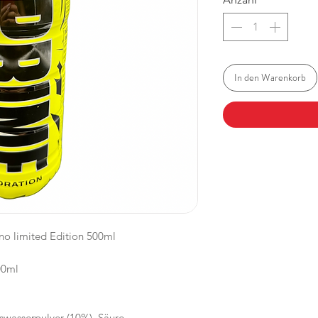
In den Warenkorb
no limited Edition 500ml
00ml
sswasserpulver (10%), Säure