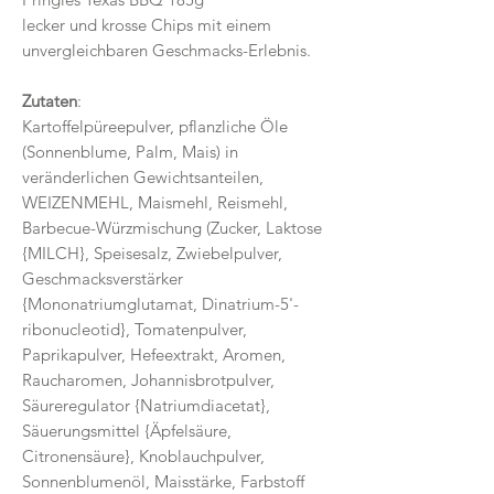
lecker und krosse Chips mit einem
unvergleichbaren Geschmacks-Erlebnis.
Zutaten
:
Kartoffelpüreepulver, pflanzliche Öle
(Sonnenblume, Palm, Mais) in
veränderlichen Gewichtsanteilen,
WEIZENMEHL, Maismehl, Reismehl,
Barbecue-Würzmischung (Zucker, Laktose
{MILCH}, Speisesalz, Zwiebelpulver,
Geschmacksverstärker
{Mononatriumglutamat, Dinatrium-5'-
ribonucleotid}, Tomatenpulver,
Paprikapulver, Hefeextrakt, Aromen,
Raucharomen, Johannisbrotpulver,
Säureregulator {Natriumdiacetat},
Säuerungsmittel {Äpfelsäure,
Citronensäure}, Knoblauchpulver,
Sonnenblumenöl, Maisstärke, Farbstoff