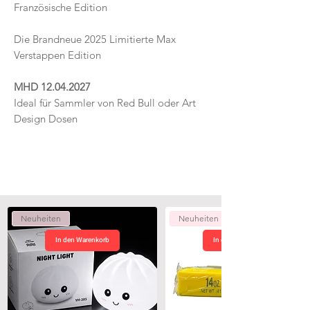
Französische Edition
Die Brandneue 2025 Limitierte Max
Verstappen Edition
MHD 12.04.2027
Ideal für Sammler von Red Bull oder Art
Design Dosen
Neuheiten
Neuheiten
In den Warenkorb
In den Warenkorb