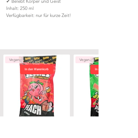
✔ Belebt Körper und Geist
Inhalt: 250 ml
Verfügbarkeit: nur für kurze Zeit!
Vegan
Vegan
In den Warenkorb
In den Warenkorb
Alpay Santi Original Jellies Peach 180g
Alpay Santi Original Jellies Watermelo
Preis
4,50 CHF