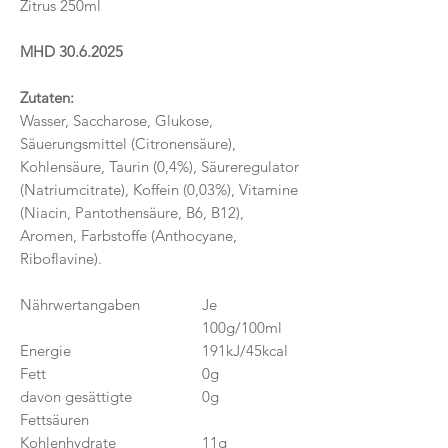
Zitrus 250ml
MHD 30.6.2025
Zutaten:
Wasser, Saccharose, Glukose,
Säuerungsmittel (Citronensäure),
Kohlensäure, Taurin (0,4%), Säureregulator
(Natriumcitrate), Koffein (0,03%), Vitamine
(Niacin, Pantothensäure, B6, B12),
Aromen, Farbstoffe (Anthocyane,
Riboflavine).
Nährwertangaben
Je
100g/100ml
Energie
191kJ/45kcal
Fett
0g
davon gesättigte
0g
Fettsäuren
Kohlenhydrate
11g