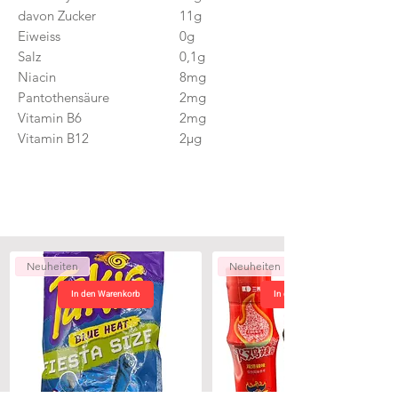
davon Zucker
11g
Eiweiss
0g
Salz
0,1g
Niacin
8mg
Pantothensäure
2mg
Vitamin B6
2mg
Vitamin B12
2µg
Neuheiten
Neuheiten
In den Warenkorb
In den Warenkorb