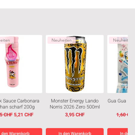
eiten
Neuheiten
Neuheiten
k Sauce Carbonara
Monster Energy Lando
Gua Gua Blu
than scharf 200g
Norris 2026 Zero 500ml
ndardpreis
Sale-Preis
Preis
Standard
95 CHF
5,21 CHF
3,95 CHF
1,60 CH
n den Warenkorb
In den Warenkorb
In den 