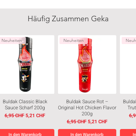
Häufig Zusammen Geka
Neuheiten
Neuheiten
Neuh
Buldak Classic Black
Buldak Sauce Rot –
Bulda
Sauce Scharf 200g
Original Hot Chicken Flavor
Tru
200g
Standardpreis
Sale-Preis
Sta
6,95 CHF
5,21 CHF
6,
Standardpreis
Sale-Preis
6,95 CHF
5,21 CHF
In den Warenkorb
In den Warenkorb
I