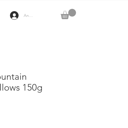
Anmelden
untain
lows 150g
eis