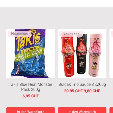
Neuheiten
Neuheiten
Takis Blue Heat Monster
Buldak Trio Sauce 3 x200g
Pack 200g
Standardpreis
Sale-Preis
20,85 CHF
9,80 CHF
Preis
6,95 CHF
In den Warenkorb
In den Warenkorb