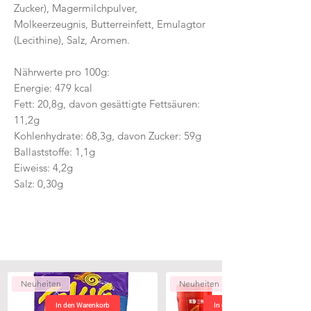
Zucker), Magermilchpulver,
Molkeerzeugnis, Butterreinfett, Emulagtor
(Lecithine), Salz, Aromen.
Nährwerte pro 100g:
Energie: 479 kcal
Fett: 20,8g, davon gesättigte Fettsäuren:
11,2g
Kohlenhydrate: 68,3g, davon Zucker: 59g
Ballaststoffe: 1,1g
Eiweiss: 4,2g
Salz: 0,30g
Neuheiten
Neuheiten
In den Warenkorb
In den Warenkorb