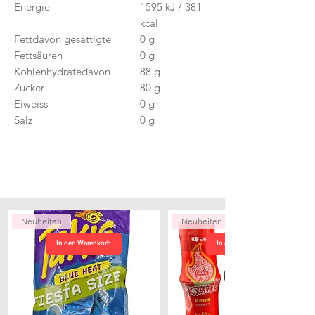
Energie
1595 kJ / 381
kcal
Fettdavon gesättigte
0 g
Fettsäuren
0 g
Kohlenhydratedavon
88 g
Zucker
80 g
Eiweiss
0 g
Salz
0 g
Neuheiten
Neuheiten
In den Warenkorb
In den Warenkorb