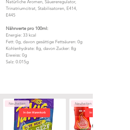
Natürliche Aromen, Säuereregulator,
Trinatriumcitrat, Stabilisatoren, E414,
E445
Nährwerte pro 100ml:
Energie: 33 kcal
Fett: 0g, davon gesättige Fettsäuren: 0g
Kohlenhydrate: 8g, davon Zucker: 8g
Eiweiss: 0g
Salz: 0.015g
Neuheiten
Neuheiten
In den Warenkorb
In den Warenkorb