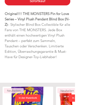
Sofortkauf
Original!!! THE MONSTERS Pin for Love
Series – Vinyl Plush Pendant Blind Box (N-
Z)
– Stylischer Blind Box Collectible für alle
Fans von THE MONSTERS. Jede Box
enthält einen hochwertigen Vinyl Plush
Pendant – perfekt zum Sammeln,
Tauschen oder Verschenken. Limitierte
Edition, Überraschungsgarantie & Must-
Have für Designer-Toy-Liebhaber!
Neuheiten
Neuheiten
In den Warenkorb
In den Warenkorb