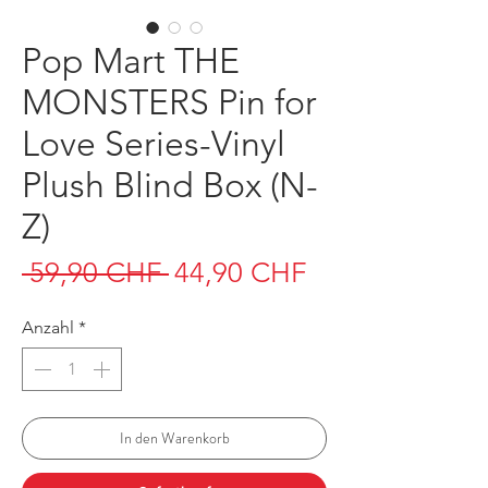
Pop Mart THE
MONSTERS Pin for
Love Series-Vinyl
Plush Blind Box (N-
Z)
Standardpreis
Sale-
 59,90 CHF 
44,90 CHF
Preis
Anzahl
*
In den Warenkorb