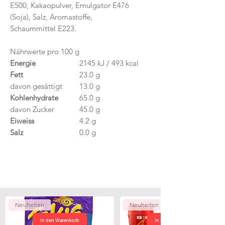
E500, Kakaopulver, Emulgator E476
(Soja), Salz, Aromastoffe,
Schaummittel E223.
Nährwerte pro 100 g
Energie
2145 kJ / 493 kcal
Fett
23.0 g
davon gesättigt
13.0 g
Kohlenhydrate
65.0 g
davon Zucker
45.0 g
Eiweiss
4.2 g
Salz
0.0 g
Neuheiten
Neuheiten
In den Warenkorb
In den Warenkorb