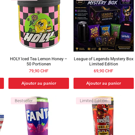
HOLY Iced Tea Lemon Honey –
League of Legends Mystery Box
50 Portionen
Limited Edition
nnel
Prix
Prix
79,90 CHF
69,90 CHF
Ajouter au panier
Ajouter au panier
Bestseller
Limited Edition