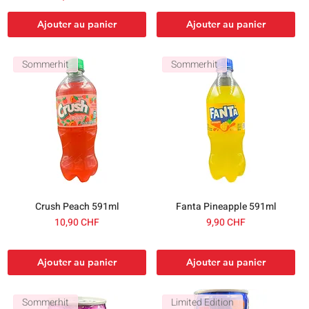
Ajouter au panier
Ajouter au panier
Sommerhit
Sommerhit
Crush Peach 591ml
Fanta Pineapple 591ml
Prix
Prix
10,90 CHF
9,90 CHF
Ajouter au panier
Ajouter au panier
Sommerhit
Limited Edition