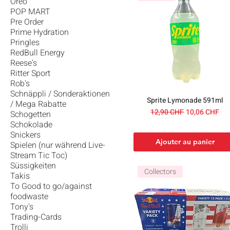
Oreo
POP MART
Pre Order
Prime Hydration
Pringles
RedBull Energy
Reese's
Ritter Sport
Rob's
Schnäppli / Sonderaktionen
Sprite Lymonade 591ml
/ Mega Rabatte
Prix original
Prix promotio
12,90 CHF
10,06 CHF
Schogetten
Schokolade
Snickers
Ajouter au panier
Spielen (nur während Live-
Stream Tic Toc)
Süssigkeiten
Collectors
Takis
To Good to go/against
foodwaste
Tony's
Trading-Cards
Trolli