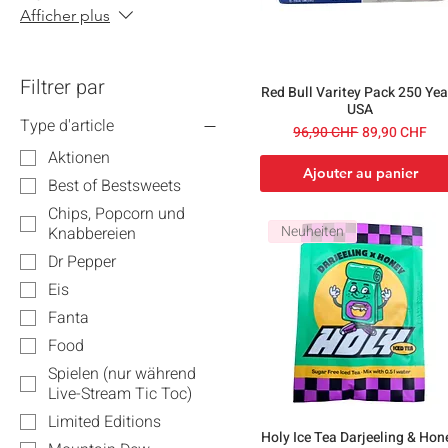
Afficher plus
Filtrer par
Red Bull Varitey Pack 250 Yea
USA
Type d'article
Prix original
Prix promotio
96,90 CHF
89,90 CHF
Aktionen
Ajouter au panier
Best of Bestsweets
Chips, Popcorn und
Neuheiten
Knabbereien
Dr Pepper
Eis
Fanta
Food
Spielen (nur während
Live-Stream Tic Toc)
Limited Editions
Holy Ice Tea Darjeeling & Hon