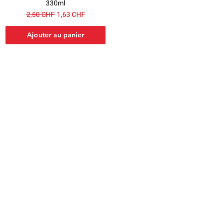
330ml
Prix original
Prix promotionnel
2,50 CHF
1,63 CHF
Ajouter au panier