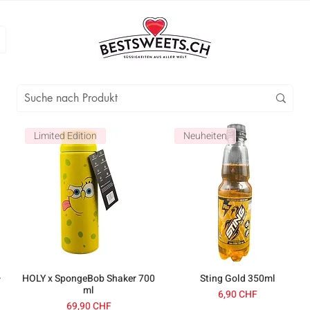
Limited Edition
Neuheiten
–
HOLY x SpongeBob Shaker 700
Sting Gold 350ml
ml
Prix
6,90 CHF
Prix
69,90 CHF