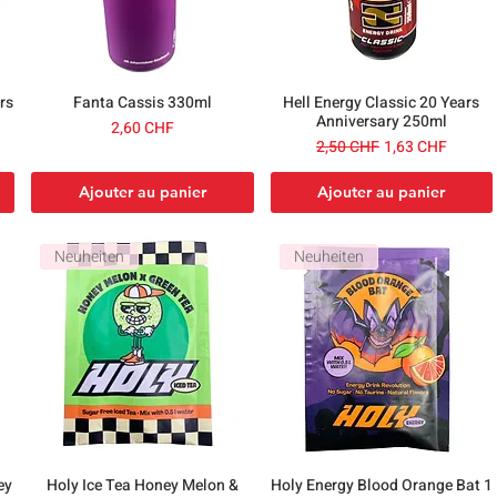
rs
Fanta Cassis 330ml
Hell Energy Classic 20 Years
Anniversary 250ml
Prix
2,60 CHF
nnel
Prix original
Prix promotionn
2,50 CHF
1,63 CHF
Ajouter au panier
Ajouter au panier
Neuheiten
Neuheiten
ey
Holy Ice Tea Honey Melon &
Holy Energy Blood Orange Bat 1