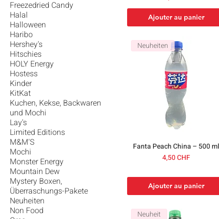
Freezedried Candy
Halal
Ajouter au panier
Halloween
Haribo
Hershey's
Neuheiten
Hitschies
HOLY Energy
Hostess
Kinder
KitKat
Kuchen, Kekse, Backwaren
und Mochi
Lay's
Limited Editions
M&M'S
Fanta Peach China – 500 m
Mochi
Prix
4,50 CHF
Monster Energy
Mountain Dew
Mystery Boxen,
Ajouter au panier
Überraschungs-Pakete
Neuheiten
Non Food
Neuheit