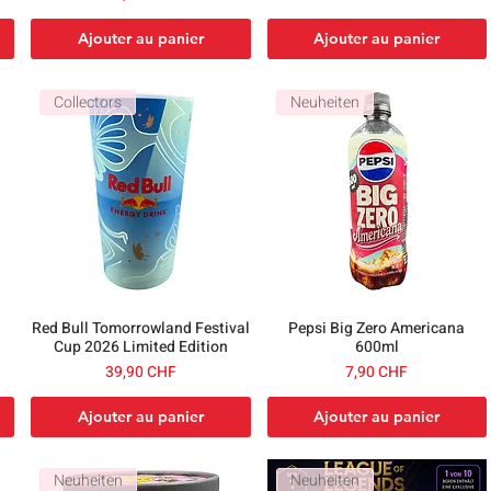
Ajouter au panier
Ajouter au panier
Collectors
Neuheiten
l
Red Bull Tomorrowland Festival
Pepsi Big Zero Americana
Cup 2026 Limited Edition
600ml
Prix
Prix
39,90 CHF
7,90 CHF
Ajouter au panier
Ajouter au panier
Neuheiten
Neuheiten