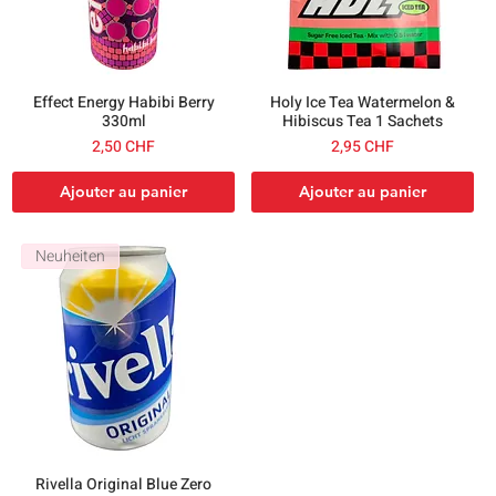
Effect Energy Habibi Berry
Holy Ice Tea Watermelon &
330ml
Hibiscus Tea 1 Sachets
el
Prix
Prix
2,50 CHF
2,95 CHF
Ajouter au panier
Ajouter au panier
Neuheiten
Rivella Original Blue Zero