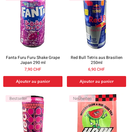
Fanta Furu Furu Shake Grape
Red Bull Tetris aus Brasilien
Japan 290 ml
250ml
Prix
Prix
7,90 CHF
6,90 CHF
Ajouter au panier
Ajouter au panier
Bestseller
Neuheiten