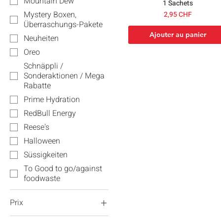
Mountain Dew
1 Sachets
Prix
Mystery Boxen,
2,95 CHF
Überraschungs-Pakete
Ajouter au panier
Neuheiten
Oreo
Schnäppli /
Sonderaktionen / Mega
Rabatte
Prime Hydration
RedBull Energy
Reese's
Halloween
Süssigkeiten
To Good to go/against
foodwaste
Prix