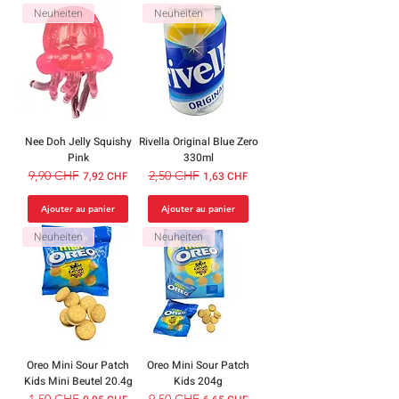
Neuheiten
Neuheiten
Nee Doh Jelly Squishy
Rivella Original Blue Zero
Pink
330ml
Prix original
9,90 CHF
Prix promotionnel
Prix original
2,50 CHF
Prix promotionnel
7,92 CHF
1,63 CHF
Ajouter au panier
Ajouter au panier
Neuheiten
Neuheiten
Oreo Mini Sour Patch
Oreo Mini Sour Patch
Kids Mini Beutel 20.4g
Kids 204g
Prix original
1,50 CHF
Prix promotionnel
Prix original
9,50 CHF
Prix promotionnel