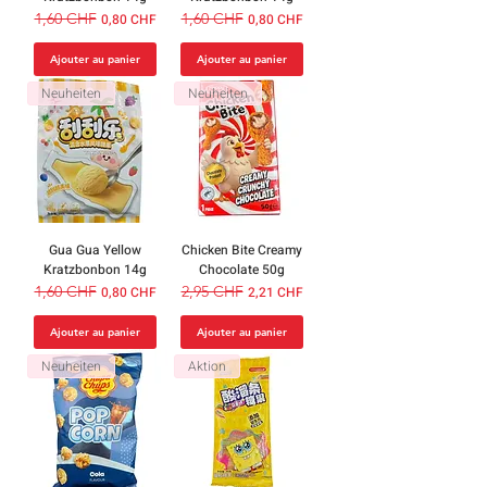
Prix original
1,60 CHF
Prix promotionnel
Prix original
1,60 CHF
Prix promotionnel
0,80 CHF
0,80 CHF
Ajouter au panier
Ajouter au panier
Neuheiten
Neuheiten
Gua Gua Yellow
Chicken Bite Creamy
Kratzbonbon 14g
Chocolate 50g
Prix original
1,60 CHF
Prix promotionnel
Prix original
2,95 CHF
Prix promotionnel
0,80 CHF
2,21 CHF
Ajouter au panier
Ajouter au panier
Neuheiten
Aktion