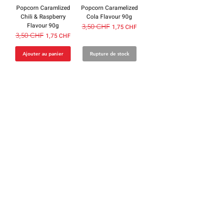
Popcorn Caramlized
Popcorn Caramelized
Chili & Raspberry
Cola Flavour 90g
Flavour 90g
Prix original
3,50 CHF
Prix promotionnel
1,75 CHF
Prix original
3,50 CHF
Prix promotionnel
1,75 CHF
Ajouter au panier
Rupture de stock