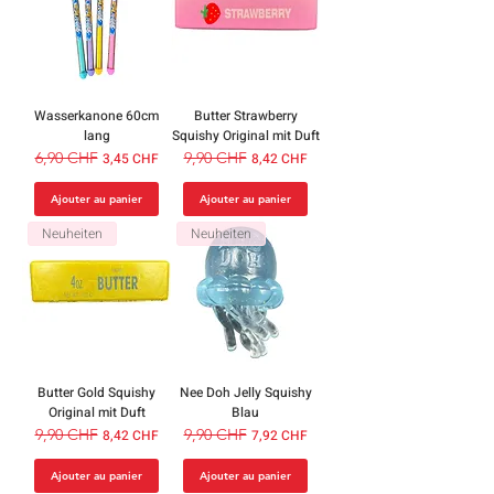
Wasserkanone 60cm
Butter Strawberry
lang
Squishy Original mit Duft
Prix original
6,90 CHF
Prix promotionnel
Prix original
9,90 CHF
Prix promotionnel
3,45 CHF
8,42 CHF
Ajouter au panier
Ajouter au panier
Neuheiten
Neuheiten
Butter Gold Squishy
Nee Doh Jelly Squishy
Original mit Duft
Blau
Prix original
9,90 CHF
Prix promotionnel
Prix original
9,90 CHF
Prix promotionnel
8,42 CHF
7,92 CHF
Ajouter au panier
Ajouter au panier