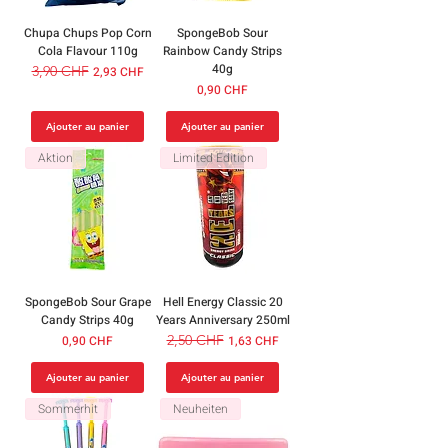
Chupa Chups Pop Corn
SpongeBob Sour
Cola Flavour 110g
Rainbow Candy Strips
40g
Prix original
3,90 CHF
Prix promotionnel
2,93 CHF
Prix
0,90 CHF
Ajouter au panier
Ajouter au panier
Aktion
Limited Edition
SpongeBob Sour Grape
Hell Energy Classic 20
Candy Strips 40g
Years Anniversary 250ml
Prix
Prix original
2,50 CHF
Prix promotionnel
0,90 CHF
1,63 CHF
Ajouter au panier
Ajouter au panier
Sommerhit
Neuheiten