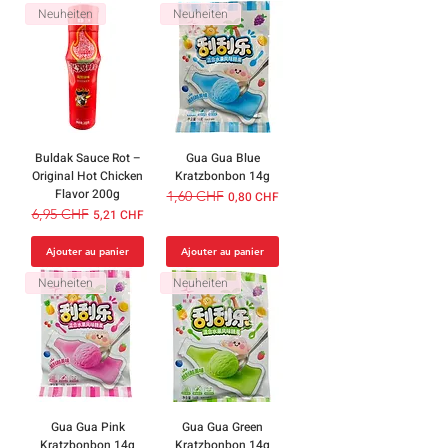
Neuheiten
Neuheiten
Buldak Sauce Rot –
Gua Gua Blue
Original Hot Chicken
Kratzbonbon 14g
Flavor 200g
Prix original
1,60 CHF
Prix promotionnel
0,80 CHF
Prix original
6,95 CHF
Prix promotionnel
5,21 CHF
Ajouter au panier
Ajouter au panier
Neuheiten
Neuheiten
Gua Gua Pink
Gua Gua Green
Kratzbonbon 14g
Kratzbonbon 14g