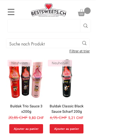
Filtrer et trier
Neuheiten
Neuheiten
Buldak Trio Sauce 3
Buldak Classic Black
x200g
Sauce Scharf 200g
Prix original
20,85 CHF
Prix promotionnel
Prix original
6,95 CHF
Prix promotionnel
9,80 CHF
5,21 CHF
Ajouter au panier
Ajouter au panier