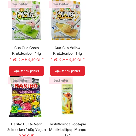
Neuheiten
Neuheiten
Gua Gua Green
Gua Gua Yellow
Kratzbonbon 14g
Kratzbonbon 14g
Prix original
1,60 CHF
Prix promotionnel
Prix original
1,60 CHF
Prix promotionnel
0,80 CHF
0,80 CHF
Ajouter au panier
Ajouter au panier
Neuheiten
Neuheiten
Haribo Bunte Neon
TastySounds Zootopia
Schnecken 160g Vegan
Musik-Lollipop Mango
12g
Prix
2,90 CHF