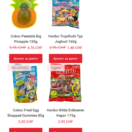
Cokoc Peelable Big
Haribo Tropifrutti Typ
Pinapple 150g
Joghurt 160g
Prix original
5,95 CHF
Prix promotionnel
Prix original
2,95 CHF
Prix promotionnel
4,76 CHF
1,48 CHF
Ajouter au panier
Ajouter au panier
Neuheiten
Vegan
Cokoc Fried Egg
Haribo Wilde Erdbeeren
Shapped Gummies 80g
Vegan 175g
Prix
Prix
3,50 CHF
2,95 CHF