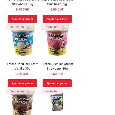
Strawberry 99g
Blue Razz 99g
Prix
Prix
9,90 CHF
9,90 CHF
Ajouter au panier
Ajouter au panier
Neuheiten
Neuheiten
Freeze Dried Ice Cream
Freeze Dried Ice Cream
Vanilla 30g
Strawberry 30g
Prix
Prix
3,50 CHF
3,50 CHF
Ajouter au panier
Ajouter au panier
Neuheiten
Neuheiten