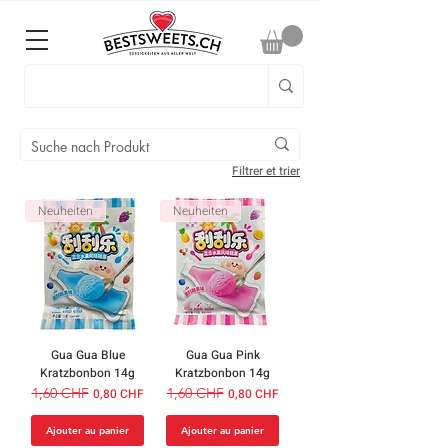
Filtrer et trier
Neuheiten
Neuheiten
Gua Gua Blue
Gua Gua Pink
Kratzbonbon 14g
Kratzbonbon 14g
Prix original
1,60 CHF
Prix promotionnel
Prix original
1,60 CHF
Prix promotionnel
0,80 CHF
0,80 CHF
Ajouter au panier
Ajouter au panier