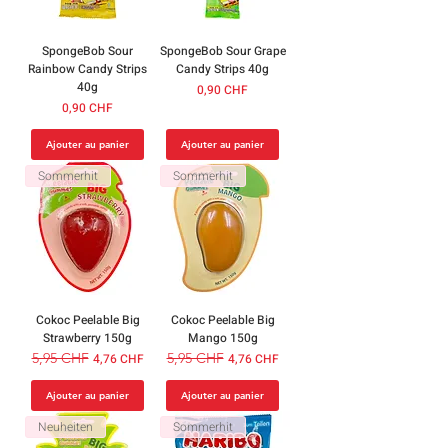
SpongeBob Sour
SpongeBob Sour Grape
Rainbow Candy Strips
Candy Strips 40g
40g
Prix
0,90 CHF
Prix
0,90 CHF
Ajouter au panier
Ajouter au panier
Sommerhit
Sommerhit
Cokoc Peelable Big
Cokoc Peelable Big
Strawberry 150g
Mango 150g
Prix original
5,95 CHF
Prix promotionnel
Prix original
5,95 CHF
Prix promotionnel
4,76 CHF
4,76 CHF
Ajouter au panier
Ajouter au panier
Neuheiten
Sommerhit