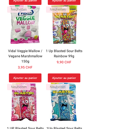
Ajouter au panier
Ajouter au panier
Neuheiten
Neuheiten
Vidal Veggie Mallow /
1 Up Blasted Sour Belts
Vegane Marshmallow
Rainbow 99g
150g
Prix
9,90 CHF
Prix
3,95 CHF
Ajouter au panier
Ajouter au panier
Neuheiten
Neuheiten
1 UP Blasted Sour Belts
1Up Blasted Sour Belts