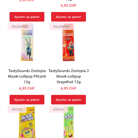
Prix
6,95 CHF
Ajouter au panier
Ajouter au panier
Neuheiten
Neuheiten
TastySounds Zootopia
TastySounds Zootopia 2
Musik-Lollipop Pfirsich
Musik-Lollipop
12g
Grapefruit 12g
Prix
Prix
6,95 CHF
6,95 CHF
Ajouter au panier
Ajouter au panier
Aktion
Aktion