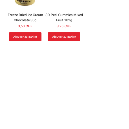
Freeze Dried Ice Cream
3D Peel Gummies Mixed
Chocolate 30g
Fruit 102g
Prix
Prix
3,50 CHF
3,90 CHF
Ajouter au panier
Ajouter au panier