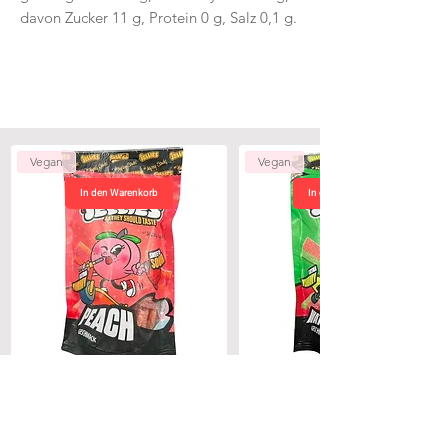
davon Zucker 11 g, Protein 0 g, Salz 0,1 g.
Vegan
Vegan
In den Warenkorb
In den Warenkorb
Alpay Santi Original Jellies Peach 180g
Alpay Santi Original Jellies Watermelo
Preis
4,50 CHF