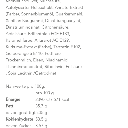
Knoblauchpulver, Milchsäure,
Autolysierter Hefeextrakt, Annato-Extrakt
(Farbe), Sonnenblumenöl, Guarkernmehl,
Xanthan Kaugummi, Dinatriumguanylat,
Dinatriuminosinat, Citronensäure,
Apfelsäure, Brillantblau FCF E133,
Karamellfarbe, Allurarot AC E129,
Kurkuma-Extrakt (Farbe), Tartrazin E102,
Gelborange S E110, Fettfreie
Trockenmilch, Eisen, Niacinamid,
Thiaminmononitrat, Riboflavin, Folsäure
, Soja Lecithin /Getrocknet
Nährwerte pro 100g:
pro 100 g
Energie
2390 kJ / 571 kcal
Fett
35.7 g
davon gesättigt
5.35 g
Kohlenhydrate
53.5 g
davon Zucker
3.57 g