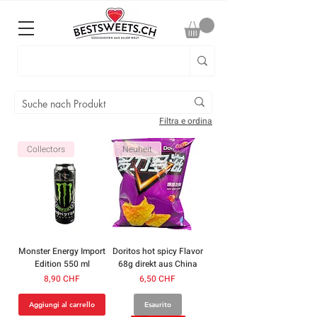
Filtra e ordina
Collectors
Neuheit
Monster Energy Import
Doritos hot spicy Flavor
Edition 550 ml
68g direkt aus China
Prezzo
Prezzo
8,90 CHF
6,50 CHF
Aggiungi al carrello
Esaurito