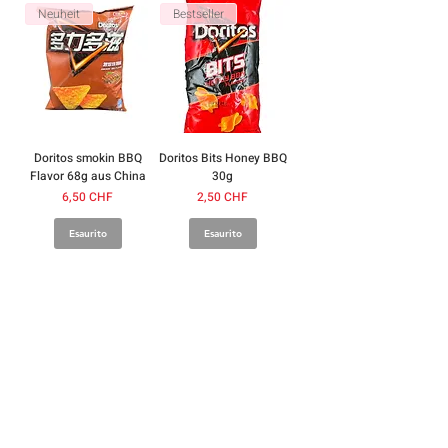
Neuheit
Bestseller
Doritos smokin BBQ
Doritos Bits Honey BBQ
Flavor 68g aus China
30g
Prezzo
Prezzo
6,50 CHF
2,50 CHF
Esaurito
Esaurito