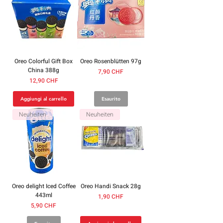
Oreo Colorful Gift Box
Oreo Rosenblütten 97g
China 388g
Prezzo
7,90 CHF
Prezzo
12,90 CHF
Aggiungi al carrello
Esaurito
Neuheiten
Neuheiten
Oreo delight Iced Coffee
Oreo Handi Snack 28g
443ml
Prezzo
1,90 CHF
Prezzo
5,90 CHF