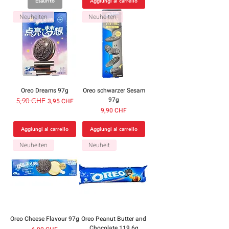
Esaurito
Aggiungi al carrello
Neuheiten
Neuheiten
Oreo Dreams 97g
Oreo schwarzer Sesam
97g
Prezzo regolare
5,90 CHF
Prezzo scontato
3,95 CHF
Prezzo
9,90 CHF
Aggiungi al carrello
Aggiungi al carrello
Neuheiten
Neuheit
Oreo Cheese Flavour 97g
Oreo Peanut Butter and
Chocolate 119,6g
Prezzo