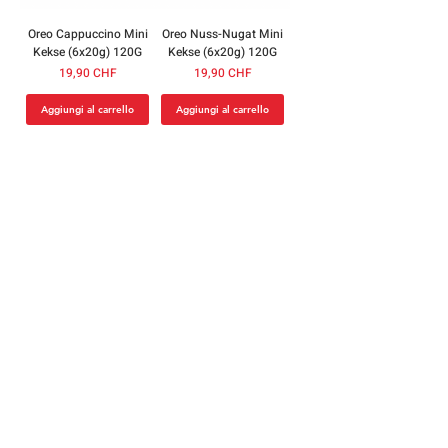
Oreo Cappuccino Mini
Oreo Nuss-Nugat Mini
Kekse (6x20g) 120G
Kekse (6x20g) 120G
Prezzo
Prezzo
19,90 CHF
19,90 CHF
Aggiungi al carrello
Aggiungi al carrello