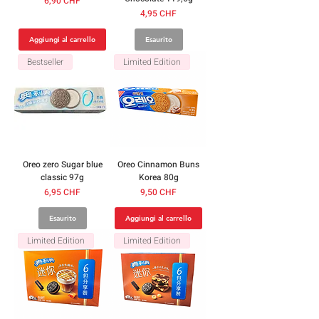
6,90 CHF
Prezzo
4,95 CHF
Aggiungi al carrello
Esaurito
Bestseller
Limited Edition
Oreo zero Sugar blue
Oreo Cinnamon Buns
classic 97g
Korea 80g
Prezzo
Prezzo
6,95 CHF
9,50 CHF
Esaurito
Aggiungi al carrello
Limited Edition
Limited Edition