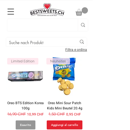
Filtra e ordina
Limited Edition
Neuheiten
Oreo BTS Edition Korea
Oreo Mini Sour Patch
100g
Kids Mini Beutel 20.4g
Prezzo regolare
16,90 CHF
Prezzo scontato
Prezzo regolare
1,50 CHF
Prezzo scontato
10,99 CHF
0,95 CHF
Esaurito
Aggiungi al carrello