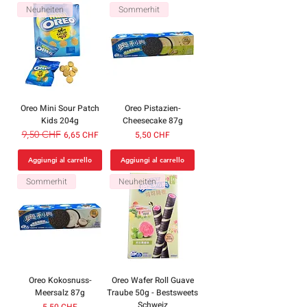
Neuheiten
Sommerhit
Oreo Mini Sour Patch
Oreo Pistazien-
Kids 204g
Cheesecake 87g
Prezzo regolare
9,50 CHF
Prezzo scontato
Prezzo
6,65 CHF
5,50 CHF
Aggiungi al carrello
Aggiungi al carrello
Sommerhit
Neuheiten
Oreo Kokosnuss-
Oreo Wafer Roll Guave
Meersalz 87g
Traube 50g - Bestsweets
Schweiz
Prezzo
5,50 CHF