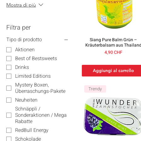
Mostra di più
Filtra per
Tipo di prodotto
Siang Pure Balm Grün –
Kräuterbalsam aus Thailan
Aktionen
Prezzo
4,90 CHF
Best of Bestsweets
Drinks
Aggiungi al carrello
Limited Editions
Mystery Boxen,
Trendy
Überraschungs-Pakete
Neuheiten
Schnäppli /
Sonderaktionen / Mega
Rabatte
RedBull Energy
Schokolade