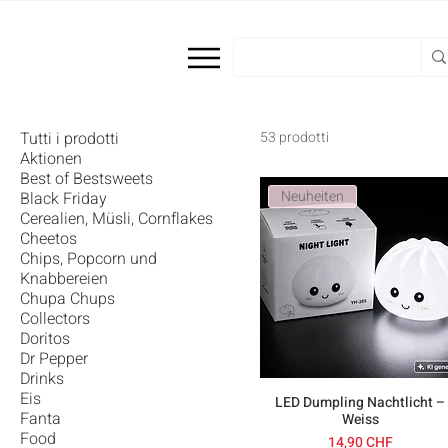
Tutti i prodotti
53 prodotti
Aktionen
Best of Bestsweets
Neuheiten
Black Friday
Cerealien, Müsli, Cornflakes
Cheetos
Chips, Popcorn und
Knabbereien
Chupa Chups
Collectors
Doritos
Dr Pepper
Drinks
Eis
LED Dumpling Nachtlicht –
Fanta
Weiss
Food
Prezzo
14,90 CHF