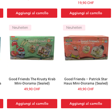
Prezzo
19,90 CHF
Aggiungi al carrello
Aggiungi al carrello
Neuheiten
Neuheiten
Good Friends The Krusty Krab
Good Friends – Patrick Star
a
Mini-Diorama (Sealed)
Haus Mini-Diorama (Sealed)
Prezzo
Prezzo
49,90 CHF
49,90 CHF
Aggiungi al carrello
Aggiungi al carrello