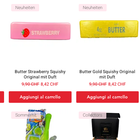
Neuheiten
Neuheiten
Butter Strawberry Squishy
Butter Gold Squishy Original
Original mit Duft
mit Duft
ato
Prezzo regolare
Prezzo scontato
Prezzo regolare
Prezzo scontato
9,90 CHF
8,42 CHF
9,90 CHF
8,42 CHF
Aggiungi al carrello
Aggiungi al carrello
Sommerhit
Collectors