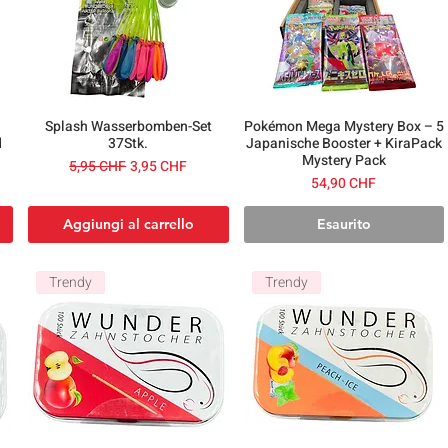
Splash Wasserbomben-Set
Pokémon Mega Mystery Box – 5
d
37Stk.
Japanische Booster + KiraPack
Mystery Pack
Prezzo regolare
Prezzo scontato
5,95 CHF
3,95 CHF
Prezzo
54,90 CHF
Aggiungi al carrello
Esaurito
Trendy
Trendy