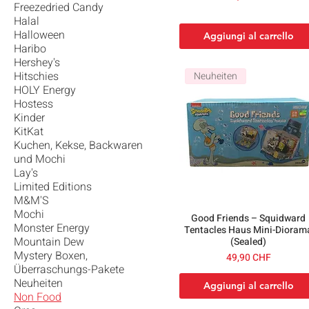
Freezedried Candy
Halal
Halloween
Aggiungi al carrello
Haribo
Hershey's
Hitschies
Neuheiten
HOLY Energy
Hostess
Kinder
KitKat
Kuchen, Kekse, Backwaren
und Mochi
Lay's
Limited Editions
M&M'S
Mochi
Good Friends – Squidward
Monster Energy
Tentacles Haus Mini-Dioram
Mountain Dew
(Sealed)
Mystery Boxen,
Prezzo
49,90 CHF
Überraschungs-Pakete
Neuheiten
Aggiungi al carrello
Non Food