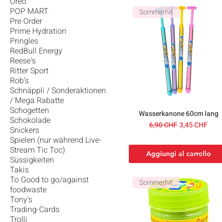
Oreo
POP MART
Sommerhit
Pre Order
Prime Hydration
Pringles
RedBull Energy
Reese's
Ritter Sport
Rob's
Schnäppli / Sonderaktionen
/ Mega Rabatte
Schogetten
Wasserkanone 60cm lang
Schokolade
Prezzo regolare
Prezzo scont
6,90 CHF
3,45 CHF
Snickers
Spielen (nur während Live-
Stream Tic Toc)
Aggiungi al carrello
Süssigkeiten
Takis
To Good to go/against
Sommerhit
foodwaste
Tony's
Trading-Cards
Trolli