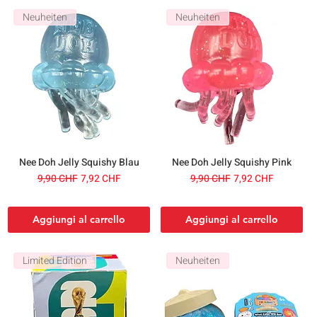
Neuheiten
Neuheiten
Nee Doh Jelly Squishy Blau
Nee Doh Jelly Squishy Pink
Prezzo regolare
Prezzo scontato
Prezzo regolare
Prezzo scontato
9,90 CHF
7,92 CHF
9,90 CHF
7,92 CHF
Aggiungi al carrello
Aggiungi al carrello
Limited Edition
Neuheiten