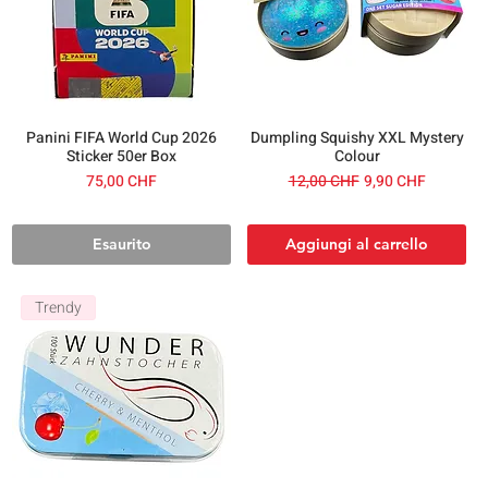
Panini FIFA World Cup 2026
Dumpling Squishy XXL Mystery
Sticker 50er Box
Colour
Prezzo
Prezzo regolare
Prezzo scontato
75,00 CHF
12,00 CHF
9,90 CHF
Esaurito
Aggiungi al carrello
Trendy