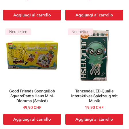
Aggiungi al carrello
Aggiungi al carrello
Neuheiten
Neuheiten
Good Friends SpongeBob
Tanzende LED-Qualle
SquarePants Haus Mini-
Interaktives Spielzeug mit
Diorama (Sealed)
Musik
Prezzo
Prezzo
49,90 CHF
19,90 CHF
Aggiungi al carrello
Aggiungi al carrello