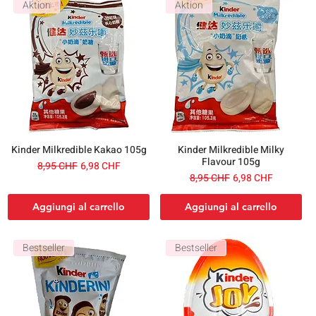
Aktion
Aktion
Kinder Milkredible Kakao 105g
Kinder Milkredible Milky
Flavour 105g
Prezzo regolare
Prezzo scontato
8,95 CHF
6,98 CHF
Prezzo regolare
Prezzo scontato
8,95 CHF
6,98 CHF
Aggiungi al carrello
Aggiungi al carrello
Bestseller
Bestseller