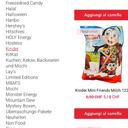
Freezedried Candy
Halal
Halloween
Aggiungi al carrello
Haribo
Hershey's
Hitschies
Neuheiten
HOLY Energy
Hostess
Kinder
KitKat
Kuchen, Kekse, Backwaren
und Mochi
Lay's
Limited Editions
M&M'S
Mochi
Kinder Mini Friends Milch 12
Monster Energy
Prezzo regolare
Prezzo scont
6,90 CHF
5,18 CHF
Mountain Dew
Mystery Boxen,
Überraschungs-Pakete
Aggiungi al carrello
Neuheiten
Non Food