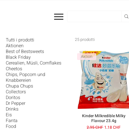
Tutti i prodotti
25 prodotti
Aktionen
Best of Bestsweets
Aktion
Black Friday
Cerealien, Müsli, Cornflakes
Cheetos
Chips, Popcorn und
Knabbereien
Chupa Chups
Collectors
Doritos
Dr Pepper
Drinks
Eis
Kinder Milkredible Milky
Fanta
Flavour 23.4g
Food
Prezzo regolare
Prezzo scont
2,95 CHF
1,18 CHF