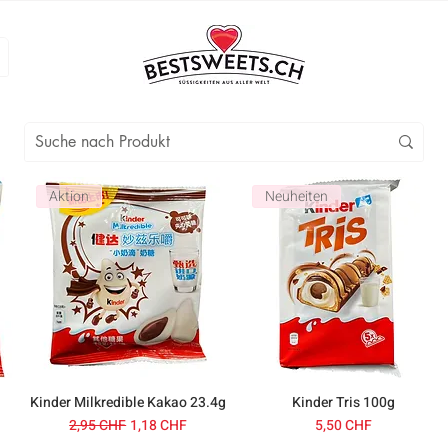
Aktion
Neuheiten
Kinder Milkredible Kakao 23.4g
Kinder Tris 100g
Prezzo regolare
Prezzo scontato
Prezzo
2,95 CHF
1,18 CHF
5,50 CHF
ato