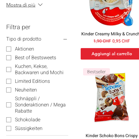
Mostra di più
Filtra per
Kinder Creamy Milky & Crunc
Tipo di prodotto
Prezzo regolare
Prezzo scont
1,90 CHF
0,95 CHF
Aktionen
Aggiungi al carrello
Best of Bestsweets
Kuchen, Kekse,
Bestseller
Backwaren und Mochi
Limited Editions
Neuheiten
Schnäppli /
Sonderaktionen / Mega
Rabatte
Schokolade
Süssigkeiten
Kinder Schoko Bons Crispy