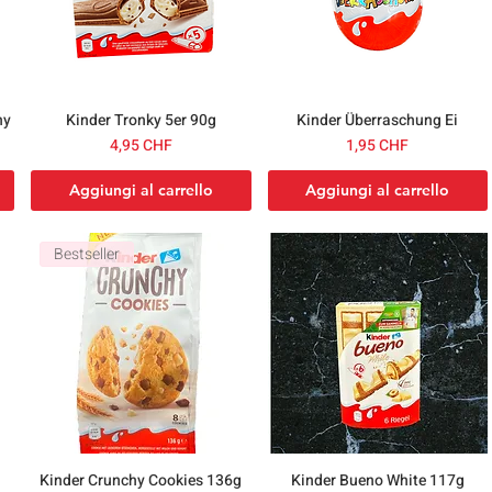
hy
Kinder Tronky 5er 90g
Kinder Überraschung Ei
ato
Prezzo
Prezzo
4,95 CHF
1,95 CHF
Aggiungi al carrello
Aggiungi al carrello
Bestseller
Kinder Crunchy Cookies 136g
Kinder Bueno White 117g