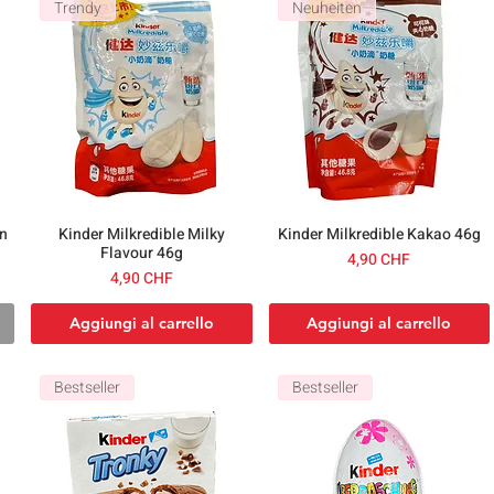
Trendy
Neuheiten
an
Kinder Milkredible Milky
Kinder Milkredible Kakao 46g
Flavour 46g
Prezzo
4,90 CHF
Prezzo
4,90 CHF
Aggiungi al carrello
Aggiungi al carrello
Bestseller
Bestseller