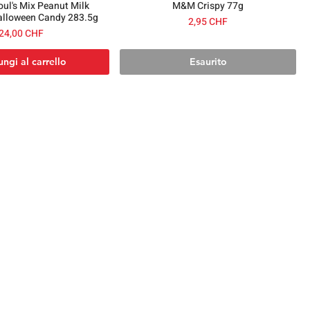
ul's Mix Peanut Milk
M&M Crispy 77g
alloween Candy 283.5g
Prezzo
2,95 CHF
Prezzo
24,00 CHF
ngi al carrello
Esaurito