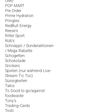
Oreo
POP MART
Pre Order
Prime Hydration
Pringles
RedBull Energy
Reese's
Ritter Sport
Rob's
Schnäppli / Sonderaktionen
/ Mega Rabatte
Schogetten
Schokolade
Snickers
Spielen (nur während Live-
Stream Tic Toc)
Süssigkeiten
Takis
To Good to go/against
foodwaste
Tony's
Trading-Cards
Trolli