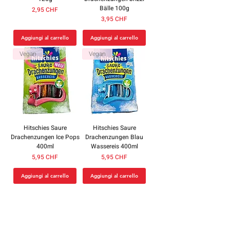
Bälle 100g
Prezzo
2,95 CHF
Prezzo
3,95 CHF
Aggiungi al carrello
Aggiungi al carrello
Vegan
Vegan
Hitschies Saure
Hitschies Saure
Drachenzungen Ice Pops
Drachenzungen Blau
400ml
Wassereis 400ml
Prezzo
Prezzo
5,95 CHF
5,95 CHF
Aggiungi al carrello
Aggiungi al carrello