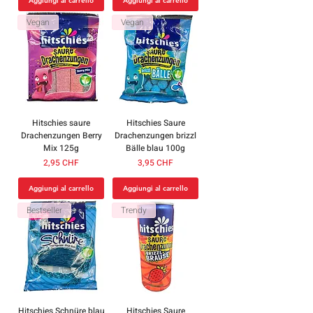
Aggiungi al carrello
Aggiungi al carrello
Vegan
Vegan
Hitschies saure
Hitschies Saure
Drachenzungen Berry
Drachenzungen brizzl
Mix 125g
Bälle blau 100g
Prezzo
Prezzo
2,95 CHF
3,95 CHF
Aggiungi al carrello
Aggiungi al carrello
Bestseller
Trendy
Hitschies Schnüre blau
Hitschies Saure