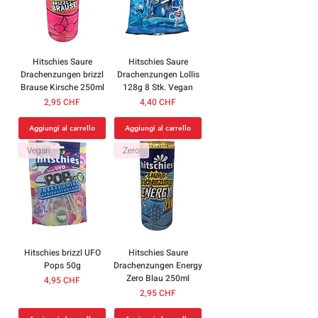
Hitschies Saure
Hitschies Saure
Drachenzungen brizzl
Drachenzungen Lollis
Brause Kirsche 250ml
128g 8 Stk. Vegan
Prezzo
Prezzo
2,95 CHF
4,40 CHF
Aggiungi al carrello
Aggiungi al carrello
Vegan
Zero
Hitschies brizzl UFO
Hitschies Saure
Pops 50g
Drachenzungen Energy
Zero Blau 250ml
Prezzo
4,95 CHF
Prezzo
2,95 CHF