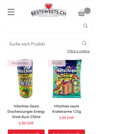
Filtra e ordina
Neuheiten
Vegan
Hitschies Saure
Hitschies saure
Drachenzungen Energy
Krakenarme 125g
Drink Bunt 250ml
Prezzo
2,95 CHF
Prezzo
3,50 CHF