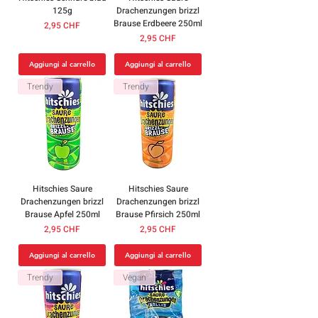
125g
Drachenzungen brizzl
Brause Erdbeere 250ml
Prezzo
2,95 CHF
Prezzo
2,95 CHF
Aggiungi al carrello
Aggiungi al carrello
Trendy
Trendy
Hitschies Saure
Hitschies Saure
Drachenzungen brizzl
Drachenzungen brizzl
Brause Apfel 250ml
Brause Pfirsich 250ml
Prezzo
Prezzo
2,95 CHF
2,95 CHF
Aggiungi al carrello
Aggiungi al carrello
Trendy
Vegan