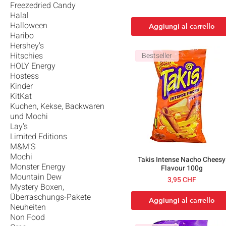
Freezedried Candy
Halal
Halloween
Aggiungi al carrello
Haribo
Hershey's
Hitschies
Bestseller
HOLY Energy
Hostess
Kinder
KitKat
Kuchen, Kekse, Backwaren
und Mochi
Lay's
Limited Editions
M&M'S
Mochi
Takis Intense Nacho Cheesy
Monster Energy
Flavour 100g
Mountain Dew
Prezzo
3,95 CHF
Mystery Boxen,
Überraschungs-Pakete
Aggiungi al carrello
Neuheiten
Non Food