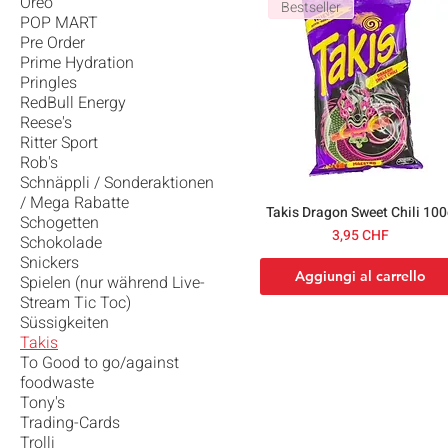
Oreo
Bestseller
POP MART
Pre Order
Prime Hydration
Pringles
RedBull Energy
Reese's
Ritter Sport
Rob's
Schnäppli / Sonderaktionen
/ Mega Rabatte
Takis Dragon Sweet Chili 10
Schogetten
Prezzo
3,95 CHF
Schokolade
Snickers
Aggiungi al carrello
Spielen (nur während Live-
Stream Tic Toc)
Süssigkeiten
Takis
To Good to go/against
foodwaste
Tony's
Trading-Cards
Trolli