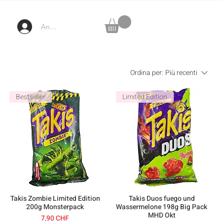
Anmelden
Ordina per:
Più recenti
Bestseller
Limited Edition
Takis Zombie Limited Edition
Takis Duos fuego und
200g Monsterpack
Wassermelone 198g Big Pack
MHD Okt
Prezzo
7,90 CHF