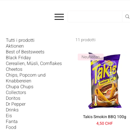
Tutti i prodotti
11 prodotti
Aktionen
Best of Bestsweets
Neuheiten
Black Friday
Cerealien, Müsli, Cornflakes
Cheetos
Chips, Popcorn und
Knabbereien
Chupa Chups
Collectors
Doritos
Dr Pepper
Drinks
Eis
Takis Smokin BBQ 100g
Fanta
Prezzo
4,50 CHF
Food