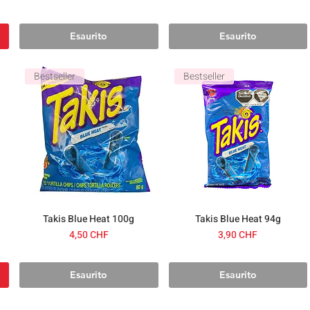
Esaurito
Esaurito
Bestseller
Bestseller
Takis Blue Heat 100g
Takis Blue Heat 94g
Prezzo
Prezzo
4,50 CHF
3,90 CHF
Esaurito
Esaurito